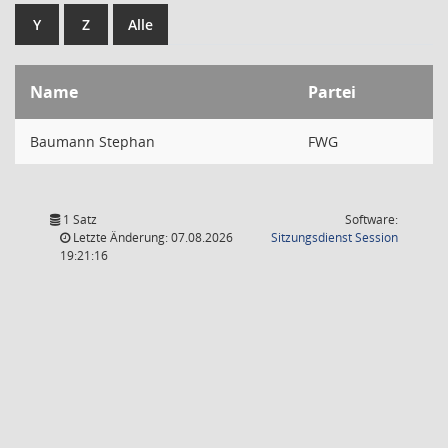
Y
Z
Alle
Name
Partei
Baumann Stephan
FWG
1 Satz
Software:
(Wird in
Letzte Änderung: 07.08.2026
Sitzungsdienst
Session
19:21:16