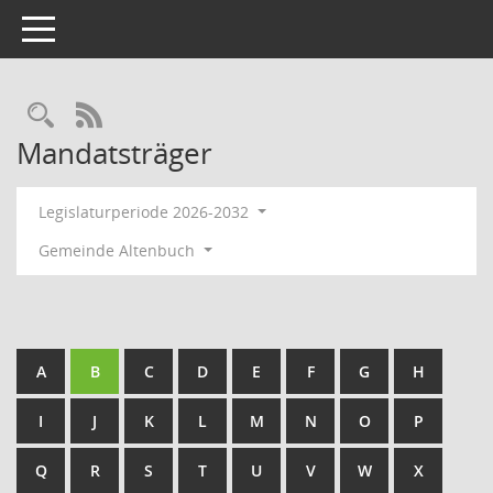
Toggle navigation
RSS-Feed
Mandatsträger
Legislaturperiode 2026-2032
Gemeinde Altenbuch
A
B
C
D
E
F
G
H
I
J
K
L
M
N
O
P
Q
R
S
T
U
V
W
X