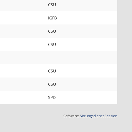
CSU
IGFB
CSU
CSU
CSU
CSU
SPD
(Wird in
Software:
Sitzungsdienst
Session