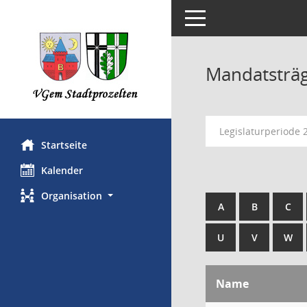
Toggle navigation
Mandatsträ
Legislaturperiode
Startseite
Kalender
Organisation
A
B
C
U
V
W
Name