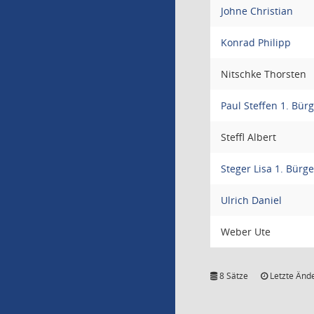
Johne Christian
Konrad Philipp
Nitschke Thorsten
Paul Steffen 1. Bür
Steffl Albert
Steger Lisa 1. Bürg
Ulrich Daniel
Weber Ute
8 Sätze
Letzte Ände