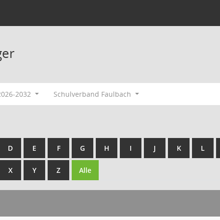
ger
 2026-2032
Schulverband Faulbach
D
E
F
G
H
I
J
K
L
X
Y
Z
Alle