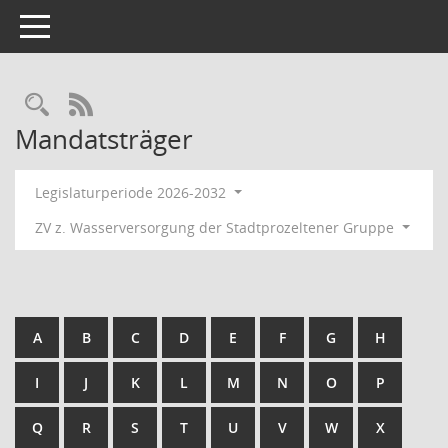
Toggle navigation
RSS-Feed
Mandatsträger
Legislaturperiode 2026-2032
ZV z. Wasserversorgung der Stadtprozeltener Gruppe
A
B
C
D
E
F
G
H
I
J
K
L
M
N
O
P
Q
R
S
T
U
V
W
X