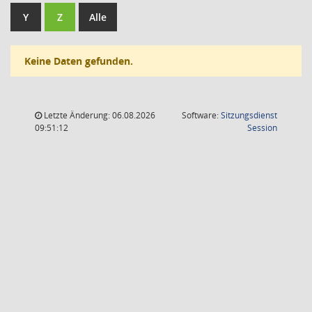
Y
Z
Alle
Keine Daten gefunden.
Letzte Änderung: 06.08.2026
Software:
Sitzungsdienst
(Wird in
09:51:12
Session