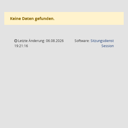
Keine Daten gefunden.
Letzte Änderung: 06.08.2026
Software:
Sitzungsdienst
(Wird in
19:21:16
Session