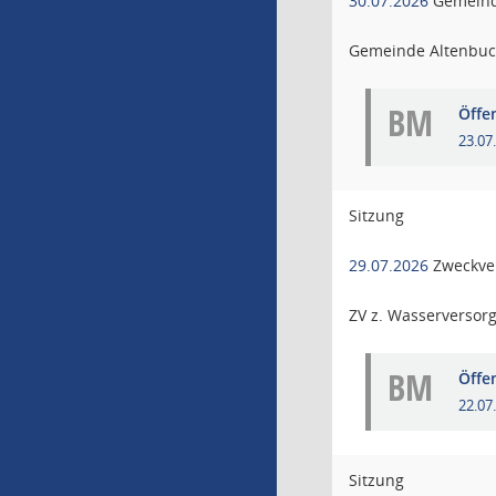
30.07.2026
Gemeind
Gemeinde Altenbu
BM
Öffe
23.07
Sitzung
29.07.2026
Zweckve
ZV z. Wasserversor
BM
Öffe
22.07
Sitzung