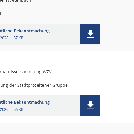
erat Altenbuch
ch
ntliche Bekanntmachung
.2026
57 KB
rbandsversammlung WZV
gung der Stadtprozeltener Gruppe
ntliche Bekanntmachung
.2026
56 KB