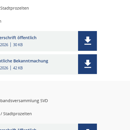
 Stadtprozelten
n
rschrift öffentlich
.2026
30 KB
ntliche Bekanntmachung
.2026
42 KB
rbandsversammlung SVD
/ Stadtprozelten