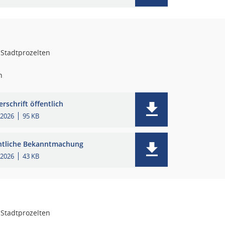
 Stadtprozelten
n
rschrift öffentlich
.2026
95 KB
ntliche Bekanntmachung
.2026
43 KB
 Stadtprozelten