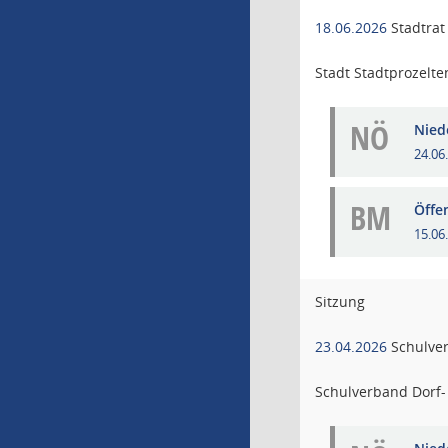
18.06.2026
Stadtrat
Stadt Stadtprozelte
NÖ
Niede
24.06
BM
Öffe
15.06
Sitzung
23.04.2026
Schulve
Schulverband Dorf- 