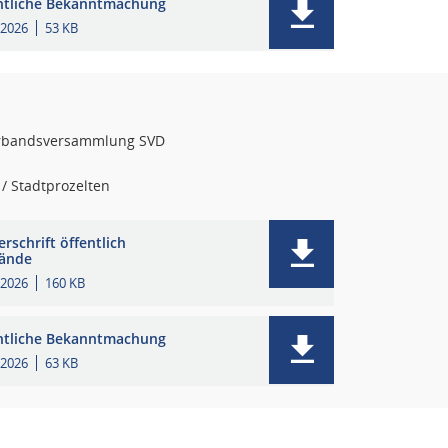
ntliche Bekanntmachung
.2026
53 KB
rbandsversammlung SVD
/ Stadtprozelten
rschrift öffentlich
ände
.2026
160 KB
ntliche Bekanntmachung
.2026
63 KB