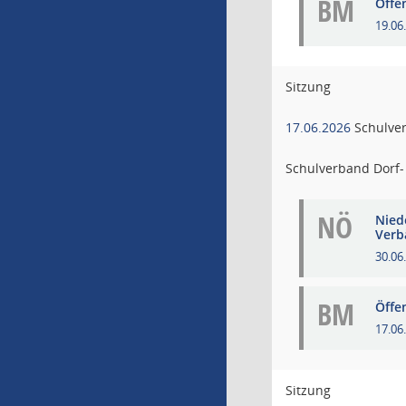
BM
Öffe
19.06
Sitzung
17.06.2026
Schulve
Schulverband Dorf- 
NÖ
Niede
Verb
30.06
BM
Öffe
17.06
Sitzung