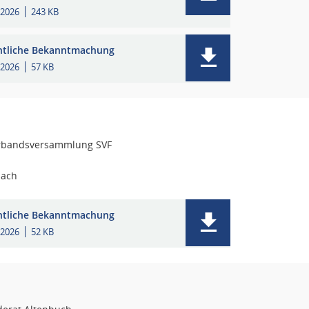
.2026
243 KB
ntliche Bekanntmachung
.2026
57 KB
rbandsversammlung SVF
bach
ntliche Bekanntmachung
.2026
52 KB