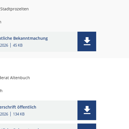
 Stadtprozelten
n
ntliche Bekanntmachung
.2026
45 KB
erat Altenbuch
ch
rschrift öffentlich
.2026
134 KB