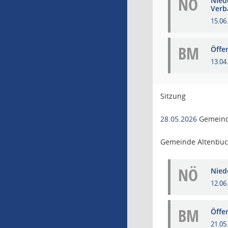
NÖ
Niede
Verb
15.06
BM
Öffe
13.04
Sitzung
28.05.2026
Gemeind
Gemeinde Altenbu
NÖ
Niede
12.06
BM
Öffe
21.05