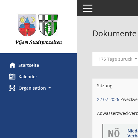
Toggle navigation
Dokumente m
175 Tage zurück
Startseite
Kalender
Sitzung
Organisation
22.07.2026
Zweckve
Abwasserzweckverb
NÖ
Niede
Verb