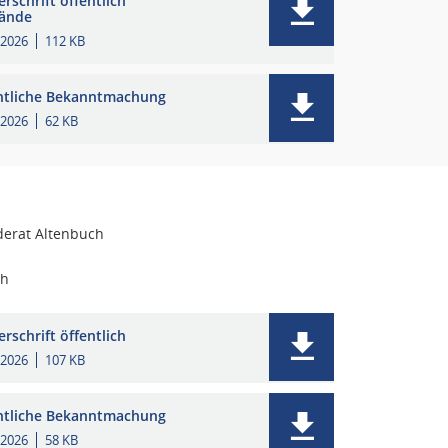
rschrift öffentlich
ände
.2026
112 KB
ntliche Bekanntmachung
.2026
62 KB
erat Altenbuch
ch
rschrift öffentlich
.2026
107 KB
ntliche Bekanntmachung
.2026
58 KB