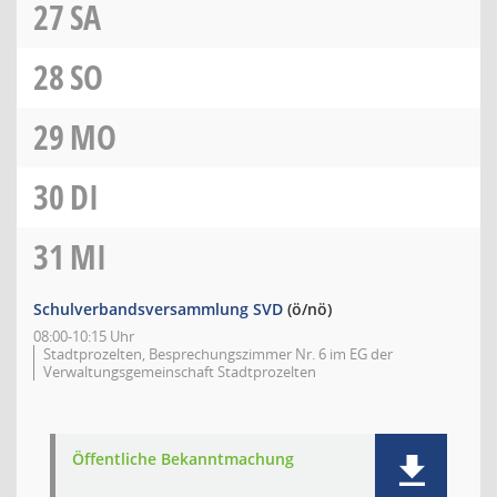
27
SA
28
SO
29
MO
30
DI
31
MI
Schulverbandsversammlung SVD
(ö/nö)
08:00-10:15 Uhr
Stadtprozelten, Besprechungszimmer Nr. 6 im EG der
Verwaltungsgemeinschaft Stadtprozelten
Öffentliche Bekanntmachung