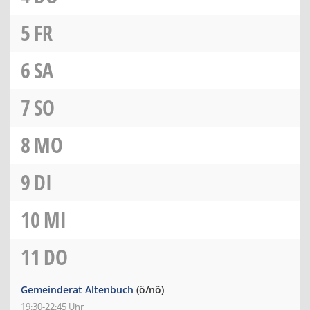
5
FR
6
SA
7
SO
8
MO
9
DI
10
MI
11
DO
Gemeinderat Altenbuch
(ö/nö)
19:30-22:45 Uhr