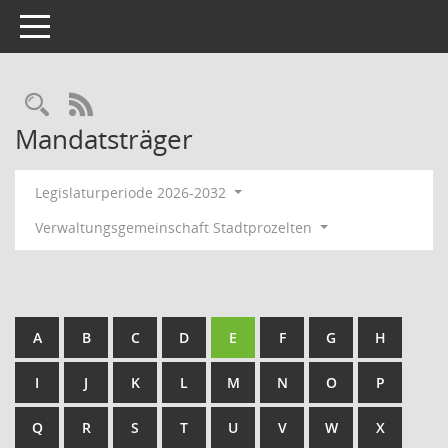
Toggle navigation
RSS-Feed
Mandatsträger
Legislaturperiode 2026-2032
Verwaltungsgemeinschaft Stadtprozelten
A
B
C
D
E
F
G
H
I
J
K
L
M
N
O
P
Q
R
S
T
U
V
W
X