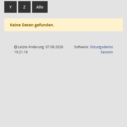
Y
Z
Alle
Keine Daten gefunden.
Letzte Änderung: 07.08.2026
Software:
Sitzungsdienst
(Wird in
19:21:16
Session