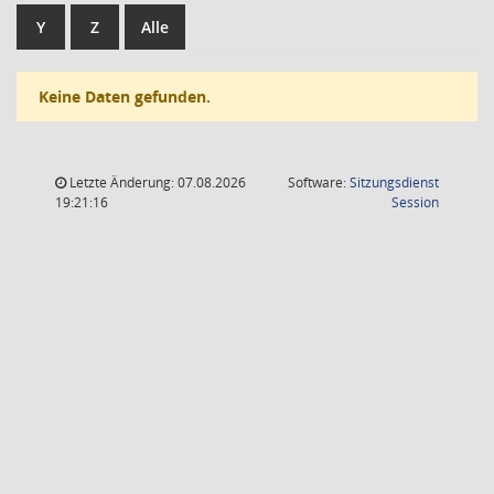
Y
Z
Alle
Keine Daten gefunden.
Letzte Änderung: 07.08.2026
Software:
Sitzungsdienst
(Wird in
19:21:16
Session