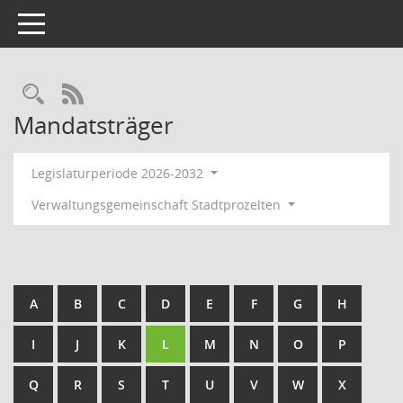
Toggle navigation
RSS-Feed
Mandatsträger
Legislaturperiode 2026-2032
Verwaltungsgemeinschaft Stadtprozelten
A
B
C
D
E
F
G
H
I
J
K
L
M
N
O
P
Q
R
S
T
U
V
W
X