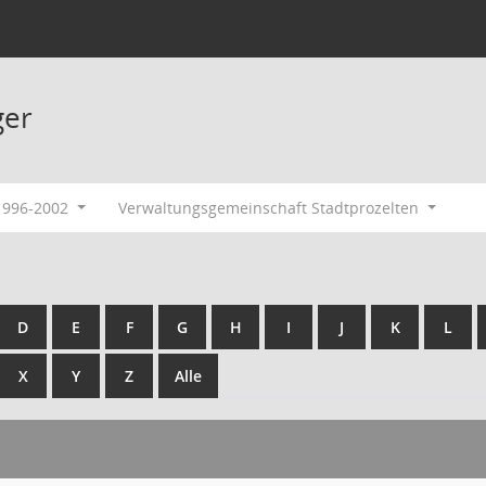
ger
 1996-2002
Verwaltungsgemeinschaft Stadtprozelten
D
E
F
G
H
I
J
K
L
X
Y
Z
Alle