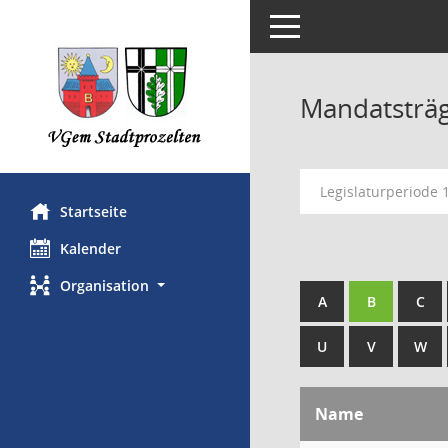
Toggle navigation
Mandatsträ
Legislaturperiode
Startseite
Kalender
Organisation
A
B
C
U
V
W
Name