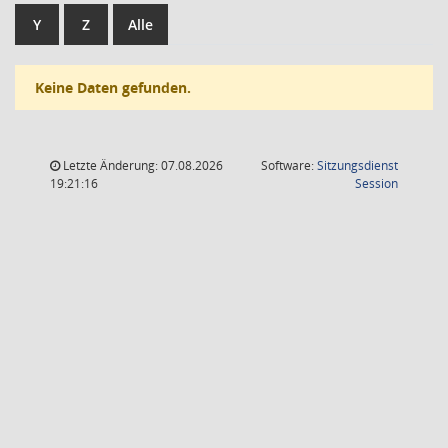
Y
Z
Alle
Keine Daten gefunden.
Letzte Änderung: 07.08.2026
Software:
Sitzungsdienst
(Wird in
19:21:16
Session