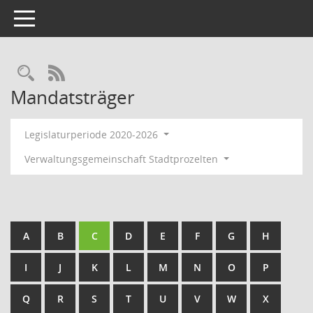
Toggle navigation
RSS-Feed
Mandatsträger
Legislaturperiode 2020-2026
Verwaltungsgemeinschaft Stadtprozelten
A
B
C
D
E
F
G
H
I
J
K
L
M
N
O
P
Q
R
S
T
U
V
W
X