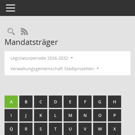
Toggle navigation
RSS-Feed
Mandatsträger
Legislaturperiode 2026-2032
Verwaltungsgemeinschaft Stadtprozelten
A
B
C
D
E
F
G
H
I
J
K
L
M
N
O
P
Q
R
S
T
U
V
W
X