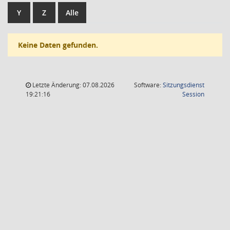
Y
Z
Alle
Keine Daten gefunden.
Letzte Änderung: 07.08.2026
Software:
Sitzungsdienst
(Wird in
19:21:16
Session