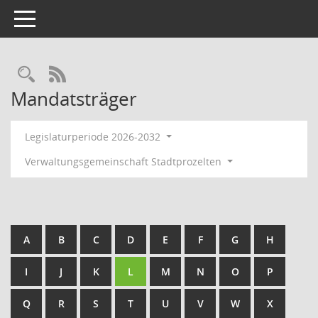
Toggle navigation
RSS-Feed
Mandatsträger
Legislaturperiode 2026-2032
Verwaltungsgemeinschaft Stadtprozelten
A
B
C
D
E
F
G
H
I
J
K
L
M
N
O
P
Q
R
S
T
U
V
W
X