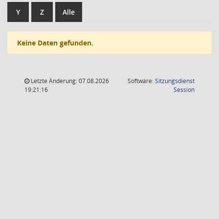
Y
Z
Alle
Keine Daten gefunden.
Letzte Änderung: 07.08.2026
Software:
Sitzungsdienst
(Wird in
19:21:16
Session