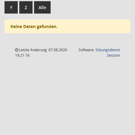
Y
Z
Alle
Keine Daten gefunden.
Letzte Änderung: 07.08.2026
Software:
Sitzungsdienst
(Wird in
19:21:16
Session