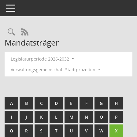
Toggle navigation
RSS-Feed
Mandatsträger
Legislaturperiode 2026-2032
Verwaltungsgemeinschaft Stadtprozelten
A
B
C
D
E
F
G
H
I
J
K
L
M
N
O
P
Q
R
S
T
U
V
W
X