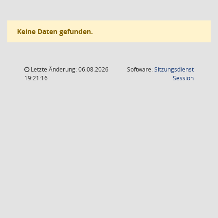
Keine Daten gefunden.
Letzte Änderung: 06.08.2026
Software:
Sitzungsdienst
(Wird in
19:21:16
Session