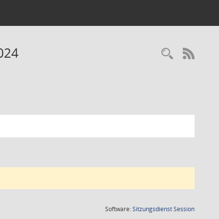
024
RSS-
(Wird in
Software:
Sitzungsdienst
Session