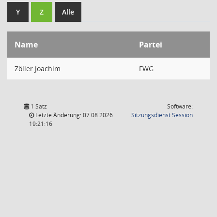
Y
Z
Alle
Name
Partei
Zöller Joachim
FWG
1 Satz
Software:
(Wird in
Letzte Änderung: 07.08.2026
Sitzungsdienst
Session
19:21:16