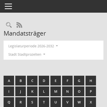
Toggle navigation
RSS-Feed
Mandatsträger
Legislaturperiode 2026-2032
Stadt Stadtprozelten
A
B
C
D
E
F
G
H
I
J
K
L
M
N
O
P
Q
R
S
T
U
V
W
X